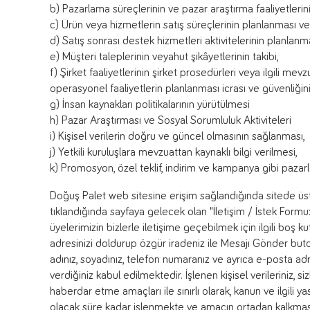
b) Pazarlama süreçlerinin ve pazar araştırma faaliyetlerin
c) Ürün veya hizmetlerin satış süreçlerinin planlanması vey
d) Satış sonrası destek hizmetleri aktivitelerinin planlanma
e) Müşteri taleplerinin veyahut şikâyetlerinin takibi,
f) Şirket faaliyetlerinin şirket prosedürleri veya ilgili me
operasyonel faaliyetlerin planlanması icrası ve güvenliğini
g) İnsan kaynakları politikalarının yürütülmesi
h) Pazar Araştırması ve Sosyal Sorumluluk Aktiviteleri
i) Kişisel verilerin doğru ve güncel olmasının sağlanması,
j) Yetkili kuruluşlara mevzuattan kaynaklı bilgi verilmesi,
k) Promosyon, özel teklif, indirim ve kampanya gibi pazarl
Doğuş Palet web sitesine erişim sağlandığında sitede üs
tıklandığında sayfaya gelecek olan "İletişim / İstek Formu
üyelerimizin bizlerle iletişime geçebilmek için ilgili boş
adresinizi doldurup özgür iradeniz ile Mesajı Gönder but
adınız, soyadınız, telefon numaranız ve ayrıca e-posta adre
verdiğiniz kabul edilmektedir. İşlenen kişisel verileriniz, 
haberdar etme amaçları ile sınırlı olarak, kanun ve ilgili y
olacak süre kadar işlenmekte ve amacın ortadan kalkması