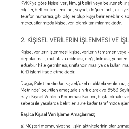
KVKK'ya göre kişisel veri, kimliği belirli veya belirlenebilir
bilgiler, belli bir kimsenin adı, soyadı, doğum tarihi, cinsi
telefon numarası, gibi bilgiler olup, kişiyi belirlenebilir kı
mevzuatlarımızda kişisel veri olarak tanımlanmaktadır.
2. KİŞİSEL VERİLERİN İŞLENMESİ VE İ
Kişisel verilerin işlenmesi, kişisel verilerin tamamen veya
depolanması, muhafaza edilmesi, değiştirilmesi, yeniden d
edilebilir hâle getirilmesi, sınıflandırılması ya da kullanıl
türlü işlemi ifade etmektedir.
Doğuş Palet tarafından kişisel/özel nitelikteki verileriniz
Metninde" belirtilen amaçlarla sınırlı olarak ve 6563 Sa
Sayılı Kişisel Verilerin Korunması Kanunu, başta olmak üz
sebebi ile yasalarda belirtilen süre kadar tarafımızca işl
Başlıca Kişisel Veri İşleme Amaçlarımız;
a) Müşteri memnuniyetine ilişkin aktivitelerinin planlanmas