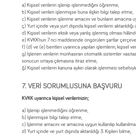
a) Kişisel verilerin işlenip işlenmediğini öğrenme,
b) Kişisel verileri işlenmişse buna ilişkin bilgi talep etme,
c) Kişisel verilerin işlenme amacını ve bunların amacına u
ç) Yurt içinde veya yurt dışında kişisel verilerin aktarıldığı
d) Kişisel verilerin eksik veya yanlış işlenmiş olması hâlin
e) KVKK’nun 7 nci maddesinde öngörülen şartlar çerçevesin
f) (d) ve (e) bentleri uyarınca yapılan işlemlerin, kişisel ver
g) İşlenen verilerin münhasıran otomatik sistemler vasıtasıy
sonucun ortaya çıkmasına itiraz etme,
ğ) Kişisel verilerin kanuna aykırı olarak işlenmesi sebebi
7. VERİ SORUMLUSUNA BAŞVURU
KVKK uyarınca kişisel verilerinizin;
a) İşlenip işlenmediğini öğrenme,
b) İşlenmişse bilgi talep etme,
c) İşlenme amacını ve amacına uygun kullanılıp kullanılm
d) Yurt içinde ve yurt dışında aktarıldığı 3. Kişileri bilme,