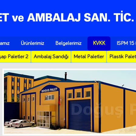
kamız
Ürünlerimiz
Belgelerimiz
KVKK
ISPM 15 (
ap Paletler 2
Ambalaj Sandığı
Metal Paletler
Plastik Palet