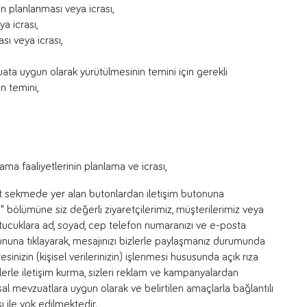
in planlanması veya icrası,
a icrası,
sı veya icrası,
vzuata uygun olarak yürütülmesinin temini için gerekli
n temini,
ama faaliyetlerinin planlama ve icrası,
t sekmede yer alan butonlardan iletişim butonuna
:" bölümüne siz değerli ziyaretçilerimiz, müşterilerimiz veya
 kutucuklara ad, soyad, cep telefon numaranızı ve e-posta
onuna tıklayarak, mesajınızı bizlerle paylaşmanız durumunda
sinizin (kişisel verilerinizin) işlenmesi hususunda açık rıza
sizlerle iletişim kurma, sizleri reklam ve kampanyalardan
asal mevzuatlara uygun olarak ve belirtilen amaçlarla bağlantılı
 ile yok edilmektedir.