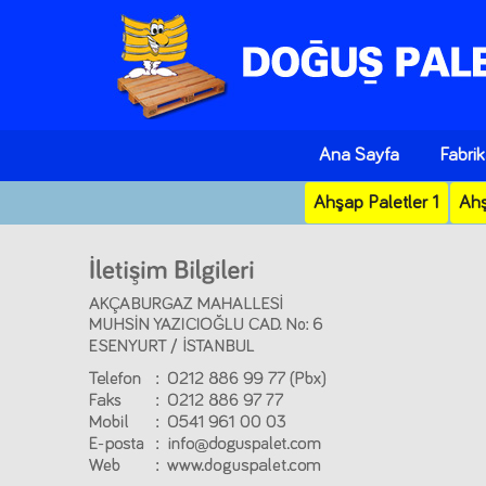
Ana Sayfa
Fabri
Ahşap Paletler 1
Ahş