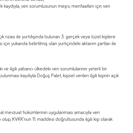
ek kaydıyla, veri sorumlusunun meşru menfaatleri için veri
 açık rızası ile yurtdışında bulunan 3. gerçek veya tüzel kişilere
i için yukarıda belirtilmiş olan yurtiçindeki aktarım şartları ile
 ilgili yabancı ülkedeki veri sorumlularının yeterli bir
lunması kaydıyla Doğuş Palet, kişisel verileri ilgili kişinin açık
 yasal mevzuat hükümlerinin uygulanması amacıyla veri
olup, KVKK'nun 11. maddesi doğrultusunda ilgili kişi olarak