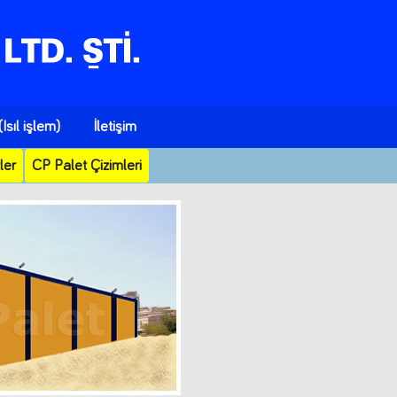
Isıl işlem)
İletişim
ler
CP Palet Çizimleri