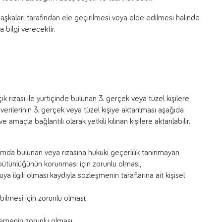
 başkaları tarafından ele geçirilmesi veya elde edilmesi halinde
a bilgi verecektir.
 açık rızası ile yurtiçinde bulunan 3. gerçek veya tüzel kişilere
el verilerinin 3. gerçek veya tüzel kişiye aktarılması aşağıda
amaçla bağlantılı olarak yetkili kılınan kişilere aktarılabilir.
rumda bulunan veya rızasına hukuki geçerlilik tanınmayan
 bütünlüğünün korunması için zorunlu olması,
 ilgili olması kaydıyla sözleşmenin taraflarına ait kişisel
ilmesi için zorunlu olması,
işlemenin zorunlu olması,