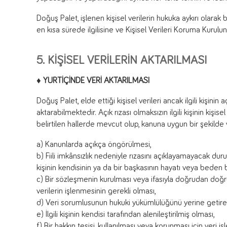
Doğuş Palet, işlenen kişisel verilerin hukuka aykırı olarak
en kısa sürede ilgilisine ve Kişisel Verileri Koruma Kurulun
5. KİŞİSEL VERİLERİN AKTARILMASI
♦ YURTİÇİNDE VERİ AKTARILMASI
Doğuş Palet, elde ettiği kişisel verileri ancak ilgili kişinin
aktarabilmektedir. Açık rızası olmaksızın ilgili kişinin kişis
belirtilen hallerde mevcut olup, kanuna uygun bir şekilde ve 
a) Kanunlarda açıkça öngörülmesi,
b) Fiili imkânsızlık nedeniyle rızasını açıklayamayacak du
kişinin kendisinin ya da bir başkasının hayatı veya beden
c) Bir sözleşmenin kurulması veya ifasıyla doğrudan doğruya
verilerin işlenmesinin gerekli olması,
d) Veri sorumlusunun hukuki yükümlülüğünü yerine getireb
e) İlgili kişinin kendisi tarafından alenileştirilmiş olması,
f) Bir hakkın tesisi, kullanılması veya korunması için veri 