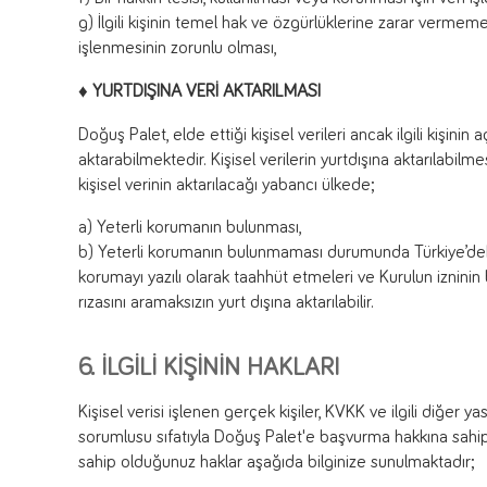
g) İlgili kişinin temel hak ve özgürlüklerine zarar vermem
işlenmesinin zorunlu olması,
♦ YURTDIŞINA VERİ AKTARILMASI
Doğuş Palet, elde ettiği kişisel verileri ancak ilgili kişinin
aktarabilmektedir. Kişisel verilerin yurtdışına aktarılabilmes
kişisel verinin aktarılacağı yabancı ülkede;
a) Yeterli korumanın bulunması,
b) Yeterli korumanın bulunmaması durumunda Türkiye’deki ve
korumayı yazılı olarak taahhüt etmeleri ve Kurulun izninin bu
rızasını aramaksızın yurt dışına aktarılabilir.
6. İLGİLİ KİŞİNİN HAKLARI
Kişisel verisi işlenen gerçek kişiler, KVKK ve ilgili diğer
sorumlusu sıfatıyla Doğuş Palet'e başvurma hakkına sahip 
sahip olduğunuz haklar aşağıda bilginize sunulmaktadır;