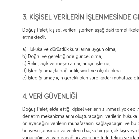
3. KİŞİSEL VERİLERİN İŞLENMESİNDE G
Doğuş Palet, kişisel verileri işlerken aşağıdaki temel ilk
etmektedir.
a) Hukuka ve dürüstlük kurallarına uygun olma,
b) Doğru ve gerektiğinde güncel olma,
c) Belirli, açık ve meşru amaçlar için işleme,
d) İşlediği amaçla bağlantılı, sınırlı ve ölçülü olma,
e) İşlediği amaç için gerekli olan süre kadar muhafaza e
4. VERİ GÜVENLİĞİ
Doğuş Palet, elde ettiği kişisel verilerin silinmesi, yok ed
denetim mekanizmalarını oluşturacağını, verilerin hukuka ay
önleyeceğini, verilerin muhafazasını sağlayacağını ve bu do
bünyesi içerisinde ve verilerin başka bir gerçek kişi veya 
yapacağını ve yaptıracağını ayrıca her türlü teknik ve idar