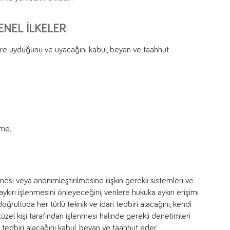
ENEL İLKELER
elere uyduğunu ve uyacağını kabul, beyan ve taahhüt
tme.
ilmesi veya anonimleştirilmesine ilişkin gerekli sistemleri ve
kırı işlenmesini önleyeceğini, verilere hukuka aykırı erişimi
ğrultuda her türlü teknik ve idari tedbiri alacağını, kendi
tüzel kişi tarafından işlenmesi halinde gerekli denetimleri
i tedbiri alacağını kabul, beyan ve taahhüt eder.