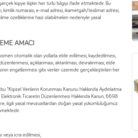
 gerçek kişiye ilişkin her türlü bilgiyi ifade etmektedir. Bu
yeti, kimlik numarası, e-mail adresi, ikametgah/teslimat adresi,
labilme özelliklerine haiz olabilmeleri nedeniyle yasal
ŞLEME AMACI
 kısmen otomatik olan yollarla elde edilmesi, kaydedilmesi,
üzenlenmesi, açıklanması, aktarılması, devralınması, elde
masının engellenmesi gibi veriler üzerinde gerçekleştirilen her
, işbu "Kişisel Verilerin Korunması Kanunu Hakkında Aydınlatma
yılı Elektronik Ticaretin Düzenlenmesi Hakkında Kanun, 6698
ere, ilgili yasal mevzuatlardan doğan yasal yükümlülüğümüz
enmektedir.
ı veya icra edilmesi,